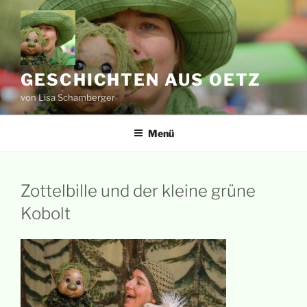
Zum
Inhalt
springen
GESCHICHTEN AUS OETZ
von Lisa Schamberger
Menü
Zottelbille und der kleine grüne
Kobolt