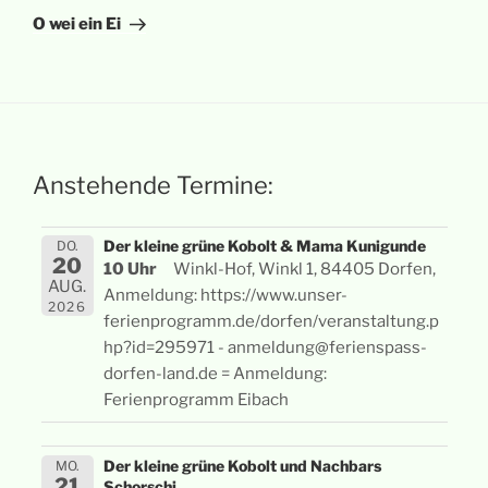
Beitrag
O wei ein Ei
Anstehende Termine:
Der kleine grüne Kobolt & Mama Kunigunde
DO.
20
10 Uhr
Winkl-Hof, Winkl 1, 84405 Dorfen,
AUG.
Anmeldung: https://www.unser-
2026
ferienprogramm.de/dorfen/veranstaltung.p
hp?id=295971 - anmeldung@ferienspass-
dorfen-land.de = Anmeldung:
Ferienprogramm Eibach
Der kleine grüne Kobolt und Nachbars
MO.
21
Schorschi