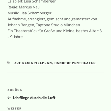
Es spielt: Lisa Schamberger
Regie: Markus Nau
Musik: Lisa Schamberger
Aufnahme, arrangiert, gemischt und gemastert von
Johann Bengen, Taptone Studio München
Ein Theaterstück für Große und Kleine, bestes Alter: 3
– 9 Jahre
KATEGORIEN
AUF DEM SPIELPLAN
,
HANDPUPPENTHEATER
Beitragsnavigation
Vorheriger
ZURÜCK
Beitrag
Ich fliege durch die Luft
Nächster
WEITER