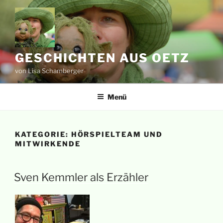
Zum
Inhalt
springen
GESCHICHTEN AUS OETZ
von Lisa Schamberger
Menü
KATEGORIE:
HÖRSPIELTEAM UND
MITWIRKENDE
Sven Kemmler als Erzähler