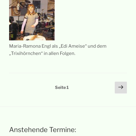
Maria-Ramona Engl als „Edi Ameise“ und dem
„Trixihörnchen“ in allen Folgen.
Seitennummerierung
Näch
Seite
1
Seit
der
Beiträge
Anstehende Termine: