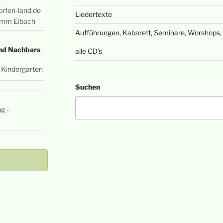
rfen-land.de
Liedertexte
amm Eibach
Aufführungen, Kabarett, Seminare, Worshops, 
und Nachbars
alle CD’s
- Kindergarten
Suchen
g -