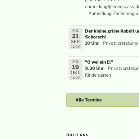
anmeldung@ferienspass-do
= Anmeldung: Ferienprogr
MO.
Der kleine grüne Kobolt 
21
Schorschi
SEP.
10 Uhr
Privatvorstellung
2026
MO.
"O wei ein Ei"
19
9.30 Uhr
Privatvorstellun
OKT.
Kindergarten
2026
Alle Termine
ÜBER UNS