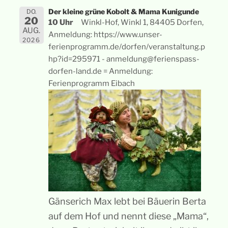
Der kleine grüne Kobolt & Mama Kunigunde
DO.
20
10 Uhr
Winkl-Hof, Winkl 1, 84405 Dorfen,
AUG.
Anmeldung: https://www.unser-
2026
ferienprogramm.de/dorfen/veranstaltung.p
hp?id=295971 - anmeldung@ferienspass-
dorfen-land.de = Anmeldung:
Ferienprogramm Eibach
Gänserich Max lebt bei Bäuerin Berta
auf dem Hof und nennt diese „Mama“,