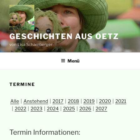
Zum
Inhalt
springen
GESCHICHTEN AUS OETZ
von Lisa Schamberger
Menü
TERMINE
Alle
Anstehend
2017
2018
2019
2020
2021
2022
2023
2024
2025
2026
2027
Termin Informationen: