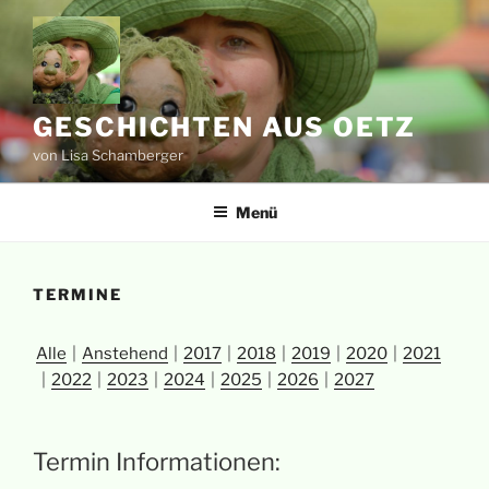
Zum
Inhalt
springen
GESCHICHTEN AUS OETZ
von Lisa Schamberger
Menü
TERMINE
Alle
Anstehend
2017
2018
2019
2020
2021
2022
2023
2024
2025
2026
2027
Termin Informationen: