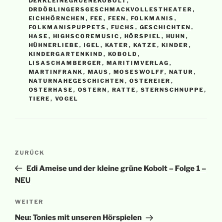
DERKLEINEGRUENEKOBOLT
,
DRDÖBLINGERSGESCHMACKVOLLESTHEATER
,
EICHHÖRNCHEN
,
FEE
,
FEEN
,
FOLKMANIS
,
FOLKMANISPUPPETS
,
FUCHS
,
GESCHICHTEN
,
HASE
,
HIGHSCOREMUSIC
,
HÖRSPIEL
,
HUHN
,
HÜHNERLIEBE
,
IGEL
,
KATER
,
KATZE
,
KINDER
,
KINDERGARTENKIND
,
KOBOLD
,
LISASCHAMBERGER
,
MARITIMVERLAG
,
MARTINFRANK
,
MAUS
,
MOSESWOLFF
,
NATUR
,
NATURNAHEGESCHICHTEN
,
OSTEREIER
,
OSTERHASE
,
OSTERN
,
RATTE
,
STERNSCHNUPPE
,
TIERE
,
VOGEL
Beitragsnavigation
Vorheriger
ZURÜCK
Beitrag
Edi Ameise und der kleine grüne Kobolt – Folge 1 –
NEU
Nächster
WEITER
Beitrag
Neu: Tonies mit unseren Hörspielen