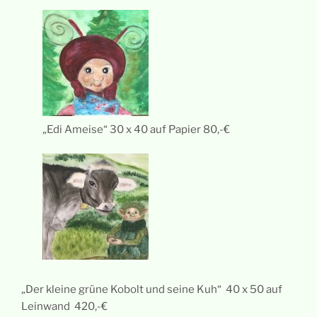
„Edi Ameise“ 30 x 40 auf Papier 80,-€
„Der kleine grüne Kobolt und seine Kuh“ 40 x 50 auf
Leinwand 420,-€